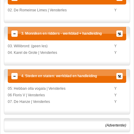
02. De Romeinse Limes | Vensterles
Y
3. Monniken en ridders - werkblad + handleiding
03. Willibrord: (geen les)
Y
04. Karel de Grote | Vensterles
Y
4. Steden en staten: werkblad en handleiding
05: Hebban olla vogala | Vensterles
Y
06 Floris V | Vensterles
Y
07. De Hanze | Vensterles
Y
(Advertentie)