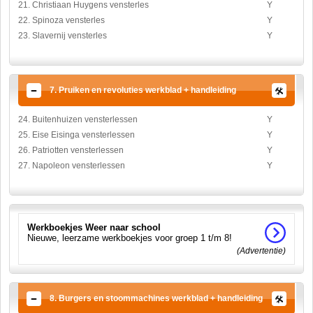
21. Christiaan Huygens vensterles
Y
22. Spinoza vensterles
Y
23. Slavernij vensterles
Y
7. Pruiken en revoluties werkblad + handleiding
24. Buitenhuizen vensterlessen
Y
25. Eise Eisinga vensterlessen
Y
26. Patriotten vensterlessen
Y
27. Napoleon vensterlessen
Y
Werkboekjes Weer naar school
Nieuwe, leerzame werkboekjes voor groep 1 t/m 8!
(Advertentie)
8. Burgers en stoommachines werkblad + handleiding