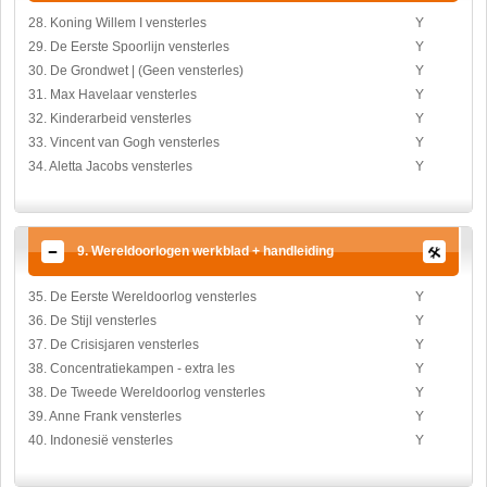
28. Koning Willem I vensterles
Y
29. De Eerste Spoorlijn vensterles
Y
30. De Grondwet | (Geen vensterles)
Y
31. Max Havelaar vensterles
Y
32. Kinderarbeid vensterles
Y
33. Vincent van Gogh vensterles
Y
34. Aletta Jacobs vensterles
Y
9. Wereldoorlogen werkblad + handleiding
35. De Eerste Wereldoorlog vensterles
Y
36. De Stijl vensterles
Y
37. De Crisisjaren vensterles
Y
38. Concentratiekampen - extra les
Y
38. De Tweede Wereldoorlog vensterles
Y
39. Anne Frank vensterles
Y
40. Indonesië vensterles
Y