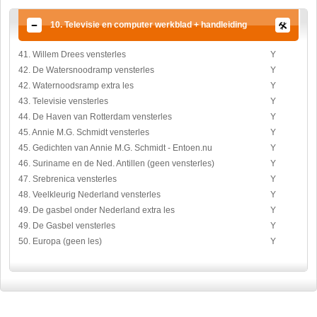
10. Televisie en computer werkblad + handleiding
41. Willem Drees vensterles
Y
42. De Watersnoodramp vensterles
Y
42. Waternoodsramp extra les
Y
43. Televisie vensterles
Y
44. De Haven van Rotterdam vensterles
Y
45. Annie M.G. Schmidt vensterles
Y
45. Gedichten van Annie M.G. Schmidt - Entoen.nu
Y
46. Suriname en de Ned. Antillen (geen vensterles)
Y
47. Srebrenica vensterles
Y
48. Veelkleurig Nederland vensterles
Y
49. De gasbel onder Nederland extra les
Y
49. De Gasbel vensterles
Y
50. Europa (geen les)
Y