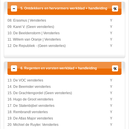
5. Ontdekkers en hervormers werkblad + handleiding
08. Erasmus | Vensterles
Y
09. Karel V. (Geen vensterles)
Y
10. De Beeldenstorm | Vensterles
Y
11. Willem van Oranje | Vensterles
Y
12. De Republiek - (Geen vensterles)
Y
6. Regenten en vorsten werkblad + handleiding
13. De VOC vensterles
Y
14. De Beemster vensterles
Y
15. De Grachtengordel (Geen vensterles)
Y
16. Hugo de Groot vensterles
Y
17. De Statenbijbel vensterles
Y
18. Rembrandt vensterles
Y
19. De Atlas Major vensterles
Y
20. Michiel de Ruyter. Vensterles
Y